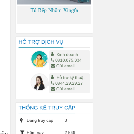
Tủ Bếp Nhôm Xingfa
0
HỖ TRỢ DỊCH VỤ
Kinh doanh
0918.875.334
Gửi email
Hỗ trợ kỹ thuật
0944.29.29.27
Gửi email
THỐNG KÊ TRUY CẬP
Đang truy cập
3
hắc
Hôm nay
2,549