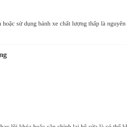
h hoặc sử dụng bánh xe chất lượng thấp là nguyên
ng
hay lõi khóa hoặc căn chỉnh lại hệ cửa là có thể k