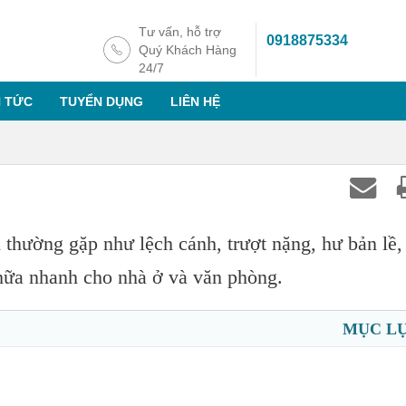
Tư vấn, hỗ trợ
0918875334
Quý Khách Hàng
24/7
N TỨC
TUYỂN DỤNG
LIÊN HỆ
thường gặp như lệch cánh, trượt nặng, hư bản lề,
hữa nhanh cho nhà ở và văn phòng.
MỤC L