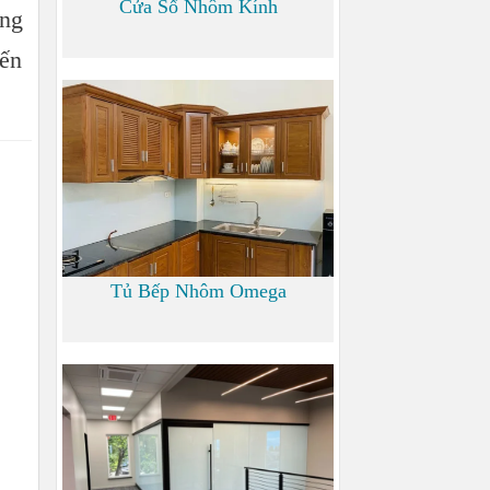
Cửa Sổ Nhôm Kính
ng
iến
1.200
Tủ Bếp Nhôm Omega
6.000