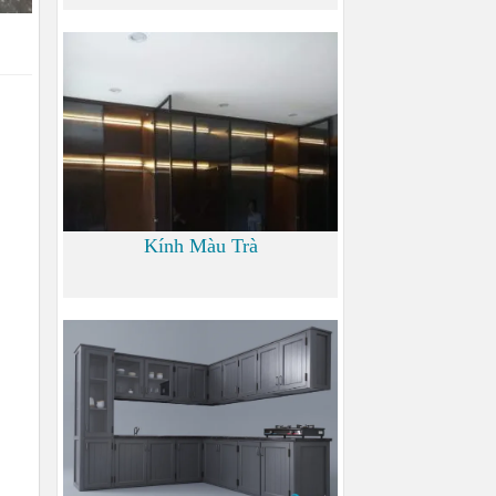
0
Kính Màu Trà
0