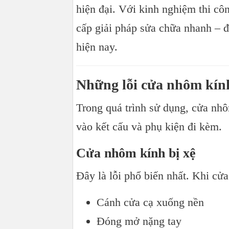
hiện đại. Với kinh nghiệm thi cô
Cửa nhôm kính bị xệ có sửa được kh
cấp giải pháp sửa chữa nhanh – đ
Bao lâu nên bảo trì cửa một lần?
Có nên tự sửa cửa tại nhà không?
hiện nay.
Kết luận
Những lỗi cửa nhôm kín
Trong quá trình sử dụng, cửa nhô
vào kết cấu và phụ kiện đi kèm.
Cửa nhôm kính bị xệ
Đây là lỗi phổ biến nhất. Khi cử
Cánh cửa cạ xuống nền
Đóng mở nặng tay