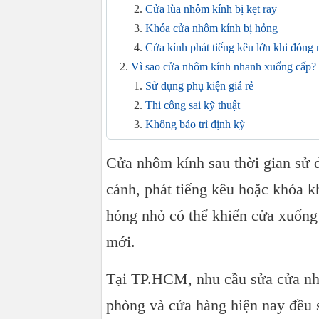
Cửa lùa nhôm kính bị kẹt ray
Khóa cửa nhôm kính bị hỏng
Cửa kính phát tiếng kêu lớn khi đóng
Vì sao cửa nhôm kính nhanh xuống cấp?
Sử dụng phụ kiện giá rẻ
Thi công sai kỹ thuật
Không bảo trì định kỳ
Khi nào nên sửa và khi nào nên thay mới
Cửa nhôm kính sau thời gian sử 
Nên sửa khi:
Nên thay mới khi:
cánh, phát tiếng kêu hoặc khóa 
Quy trình sửa cửa nhôm kính chuyên ngh
hỏng nhỏ có thể khiến cửa xuống 
Bước 1 – Kiểm tra tình trạng cửa
mới.
Bước 2 – Báo giá rõ ràng
Bước 3 – Tiến hành sửa chữa
Tại TP.HCM, nhu cầu sửa cửa nh
Bước 4 – Kiểm tra vận hành
Kinh nghiệm giúp cửa nhôm kính bền hơ
phòng và cửa hàng hiện nay đều 
Câu hỏi thường gặp