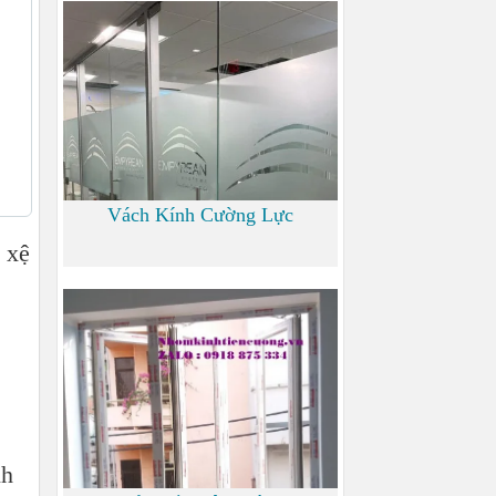
700
Vách Kính Cường Lực
 xệ
0
nh