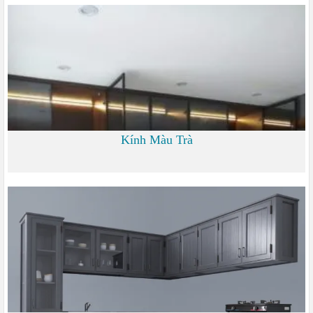
0 đ
Kính Màu Trà
0 đ