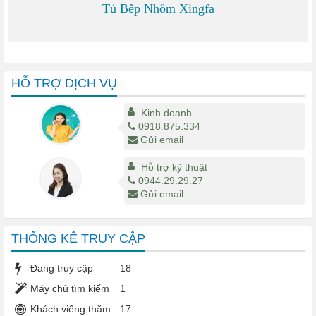
Tủ Bếp Nhôm Xingfa
0 đ
HỖ TRỢ DỊCH VỤ
Kinh doanh
0918.875.334
Gửi email
Hỗ trợ kỹ thuật
0944.29.29.27
Gửi email
THỐNG KÊ TRUY CẬP
Đang truy cập
18
Máy chủ tìm kiếm
1
Khách viếng thăm
17