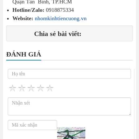
Quận Tân Bình, TP.HCM
Hotline/Zalo:
0918875334
Website:
nhomkinhtiencuong.vn
Chia sẻ bài viết:
ĐÁNH GIÁ