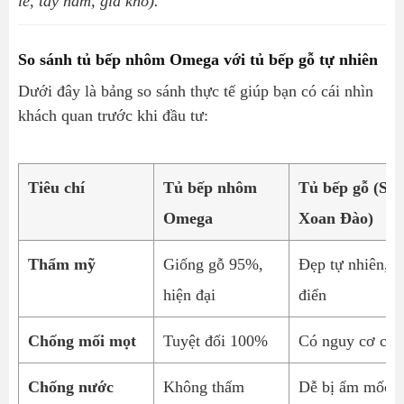
lề, tay nắm, giá kho).
So sánh tủ bếp nhôm Omega với tủ bếp gỗ tự nhiên
Dưới đây là bảng so sánh thực tế giúp bạn có cái nhìn
khách quan trước khi đầu tư:
Tiêu chí
Tủ bếp nhôm
Tủ bếp gỗ (Sồi
Omega
Xoan Đào)
Thẩm mỹ
Giống gỗ 95%,
Đẹp tự nhiên, c
hiện đại
điển
Chống mối mọt
Tuyệt đối 100%
Có nguy cơ cao
Chống nước
Không thấm
Dễ bị ẩm mốc,