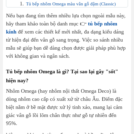
Tủ bếp nhôm Omega màu vân gỗ đậm (Classic)
Tủ bếp nhôm Omega vân gỗ sáng (Modern)
Nếu bạn đang tìm thêm nhiều lựa chọn ngoài mẫu này,
hãy tham khảo toàn bộ danh mục 👉
Thiết kế sát trần tối ưu không gian
tủ bếp nhôm
kính
để xem các thiết kế mới nhất, đa dạng kiểu dáng
Nhôm Kính Tiến Cường – Đơn vị thi công tủ bếp nhôm
từ hiện đại đến vân gỗ sang trọng. Việc so sánh nhiều
Omega uy tín
mẫu sẽ giúp bạn dễ dàng chọn được giải pháp phù hợp
Những câu hỏi thường gặp khi làm tủ bếp nhôm omega
với không gian và ngân sách.
Tủ bếp nhôm Omega là gì? Tại sao lại gây "sốt"
hiện nay?
Nhôm Omega (hay nhôm nội thất Omega Deco) là
dòng nhôm cao cấp có xuất xứ từ châu Âu. Điểm đặc
biệt nằm ở bề mặt được xử lý tinh xảo, mang lại cảm
giác vân gỗ lồi lõm chân thực như gỗ tự nhiên đến
95%.