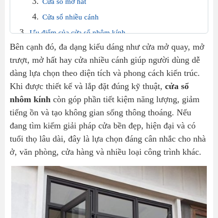
Cửa sổ mở hất
Cửa sổ nhiều cánh
Ưu điểm của cửa sổ nhôm kính
Bên cạnh đó, đa dạng kiểu dáng như cửa mở quay, mở
Độ bền cao
trượt, mở hất hay cửa nhiều cánh giúp người dùng dễ
Khả năng lấy sáng vượt trội
dàng lựa chọn theo diện tích và phong cách kiến trúc.
Cách âm và cách nhiệt tốt
Khi được thiết kế và lắp đặt đúng kỹ thuật,
cửa sổ
Tính thẩm mỹ cao
nhôm kính
còn góp phần tiết kiệm năng lượng, giảm
Dễ vệ sinh
tiếng ồn và tạo không gian sống thông thoáng. Nếu
đang tìm kiếm giải pháp cửa bền đẹp, hiện đại và có
Nhược điểm của cửa sổ nhôm kính
tuổi thọ lâu dài, đây là lựa chọn đáng cân nhắc cho nhà
Ứng dụng thực tế của cửa sổ nhôm kính
ở, văn phòng, cửa hàng và nhiều loại công trình khác.
Kinh nghiệm lựa chọn cửa sổ nhôm kính
Chọn hệ nhôm phù hợp
Chọn loại kính phù hợp
Quan tâm đến phụ kiện