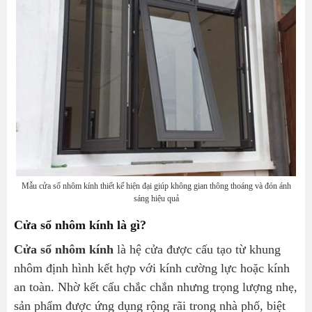
Lựa chọn đơn vị thi công uy tín
Bảng so sánh một số loại cửa sổ nhôm kính
Báo giá cửa sổ nhôm kính tham khảo
Câu hỏi thường gặp
1. Cửa sổ nhôm kính có bền không?
2. Nên chọn cửa sổ mở quay hay mở trượt?
3. Cửa sổ nhôm kính có cách âm tốt không?
4. Bao lâu nên bảo dưỡng cửa sổ nhôm kính?
5. Báo giá cửa sổ nhôm kính được tính theo những
Mẫu cửa sổ nhôm kính thiết kế hiện đại giúp không gian thông thoáng và đón ánh
yếu tố nào?
sáng hiệu quả
Cửa sổ nhôm kính là gì?
Cửa sổ nhôm kính
là hệ cửa được cấu tạo từ khung
nhôm định hình kết hợp với kính cường lực hoặc kính
an toàn. Nhờ kết cấu chắc chắn nhưng trọng lượng nhẹ,
sản phẩm được ứng dụng rộng rãi trong nhà phố, biệt