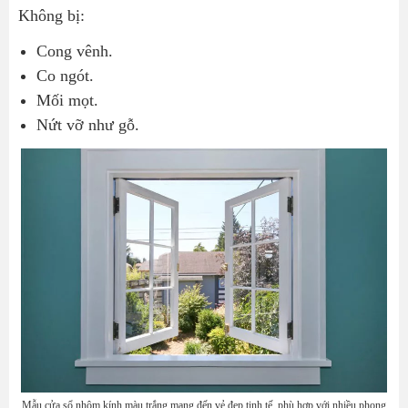
Không bị:
Cong vênh.
Co ngót.
Mối mọt.
Nứt vỡ như gỗ.
Mẫu cửa sổ nhôm kính màu trắng mang đến vẻ đẹp tinh tế, phù hợp với nhiều phong