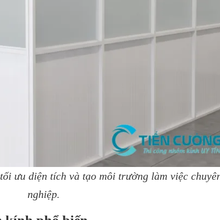
ối ưu diện tích và tạo môi trường làm việc chuyê
nghiệp.