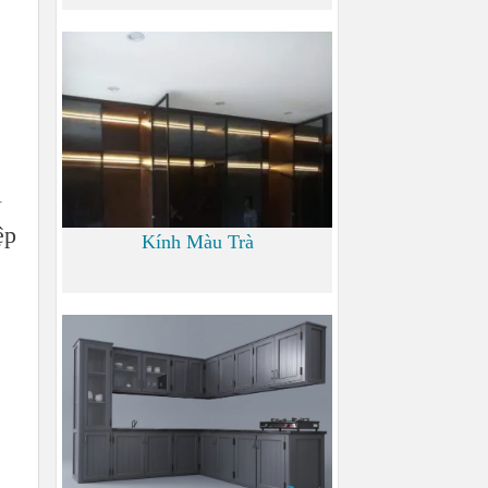
0
i
ệp
Kính Màu Trà
0