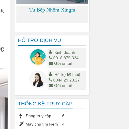
ng
Tủ Bếp Nhôm Xingfa
0
HỖ TRỢ DỊCH VỤ
ng
Kinh doanh
0918.875.334
Gửi email
Hỗ trợ kỹ thuật
0944.29.29.27
Gửi email
THỐNG KÊ TRUY CẬP
Đang truy cập
6
Máy chủ tìm kiếm
4