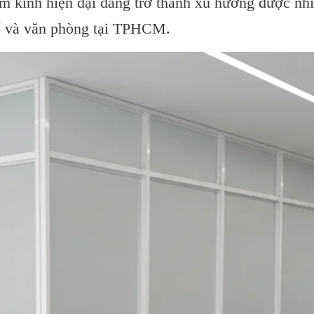
m kính hiện đại đang trở thành xu hướng được nh
ố và văn phòng tại TPHCM.