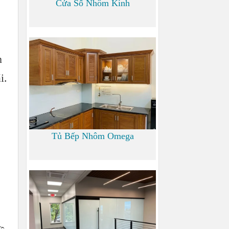
Cửa Sổ Nhôm Kính
1.200
n
i.
Tủ Bếp Nhôm Omega
6.000