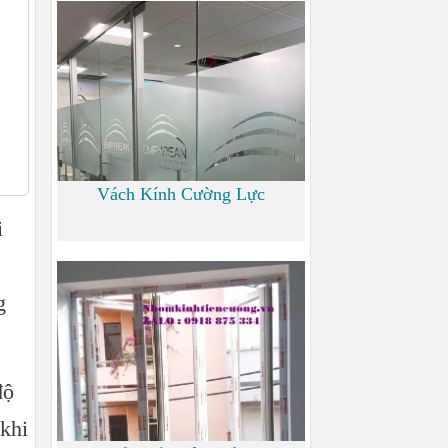
700
Vách Kính Cường Lực
i
0
g
độ
 khi