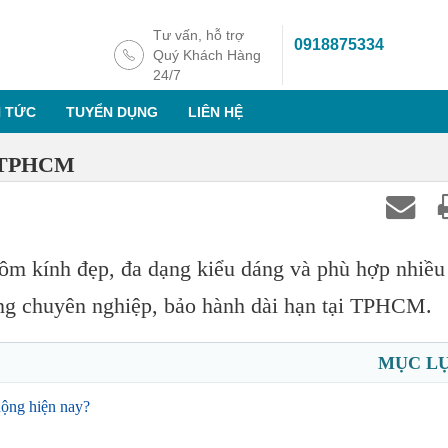
Tư vấn, hỗ trợ
0918875334
Quý Khách Hàng
24/7
N TỨC
TUYỂN DỤNG
LIÊN HỆ
ẻ TPHCM
m kính đẹp, đa dạng kiểu dáng và phù hợp nhiều
công chuyên nghiệp, bảo hành dài hạn tại TPHCM.
MỤC L
ộng hiện nay?