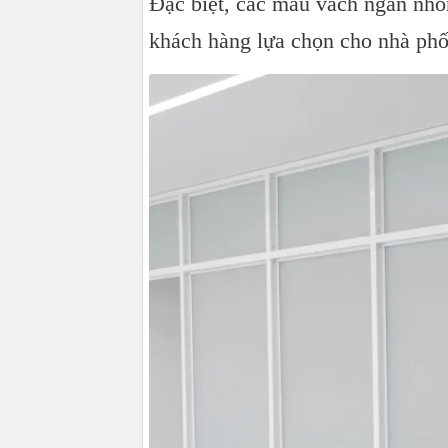
Đặc biệt, các mẫu vách ngăn nhô
khách hàng lựa chọn cho nhà ph