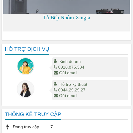
Tủ Bếp Nhôm Xingfa
0 đ
HỖ TRỢ DỊCH VỤ
Kinh doanh
0918.875.334
Gửi email
Hỗ trợ kỹ thuật
0944.29.29.27
Gửi email
THỐNG KÊ TRUY CẬP
Đang truy cập
7