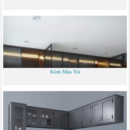
0 đ
Kính Màu Trà
0 đ