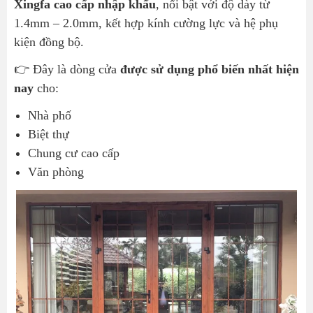
🔹 Cửa nhôm Xingfa hệ 65
Xingfa cao cấp nhập khẩu
, nổi bật với độ dày từ
1.4mm – 2.0mm, kết hợp kính cường lực và hệ phụ
Báo giá cửa nhôm Xingfa mới nhất
kiện đồng bộ.
Quy trình thi công cửa nhôm Xingfa tại Tiến Cường
Vì sao nên chọn Nhôm Kính Tiến Cường?
👉 Đây là dòng cửa
được sử dụng phổ biến nhất hiện
nay
cho:
Kinh nghiệm chọn cửa nhôm Xingfa chuẩn
Câu hỏi thường gặp khi làm cửa nhôm xingfa
Nhà phố
Biệt thự
Cửa nhôm Xingfa có bền không?
Chung cư cao cấp
Giá cửa nhôm Xingfa bao nhiêu 1m2?
Văn phòng
Có nên làm cửa nhôm Xingfa không?
Bạn đang cần làm cửa nhôm Xingfa tại TP.HCM?