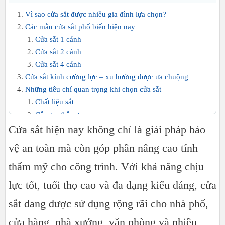
Vì sao cửa sắt được nhiều gia đình lựa chọn?
Các mẫu cửa sắt phổ biến hiện nay
Cửa sắt 1 cánh
Cửa sắt 2 cánh
Cửa sắt 4 cánh
Cửa sắt kính cường lực – xu hướng được ưa chuộng
Những tiêu chí quan trọng khi chọn cửa sắt
Chất liệu sắt
Công nghệ sơn
Cửa sắt hiện nay không chỉ là giải pháp bảo
Kiểu dáng đồng bộ
Phụ kiện đi kèm
vệ an toàn mà còn góp phần nâng cao tính
Báo giá thi công cửa sắt có đắt không?
thẩm mỹ cho công trình. Với khả năng chịu
Đơn vị thi công cửa sắt uy tín tại TP.HCM
Kết luận
lực tốt, tuổi thọ cao và đa dạng kiểu dáng, cửa
sắt đang được sử dụng rộng rãi cho nhà phố,
cửa hàng, nhà xưởng, văn phòng và nhiều