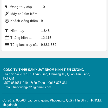
Đang truy cập
10
Máy chủ tìm kiếm
1
Khách viếng thăm
9
Hôm nay
1,848
Tháng hiện tại
12,115
Tổng lượt truy cập
9,881,539
CÔNG TY TNHH SẢN XUẤT NHÔM KÍNH TIẾN CƯỜNG
Địa chỉ: Số 9 Ni Sư Huỳnh Liên, Phường 10, Quận Tân Bình,
TP.HCM
MST 0316511219 : Điện Thoại: 0918.875.334
Email: tiencuong2728@gmail.com
Cơ sở 2: 958/63, Lạc Long quân, Phường 8, Quận Tân Bình, TP.HCM,
chuyển về