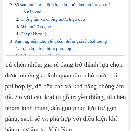
Vì sao nhiều gia đình lựa chọn tủ chén nhôm giá rẻ?
Độ bền cao
Chống ẩm và chống nước hiệu quả
Mẫu mã đa dạng
Chi phí hợp lý
Kinh nghiệm chọn tủ chén nhôm giá rẻ chất lượng
Lựa chọn hệ nhôm phù hợp
Kiểm tra phụ kiện đi kèm
Tủ chén nhôm giá rẻ đang trở thành lựa chọn
Chọn kích thước phù hợp
Quan tâm đến đơn vị sản xuất
được nhiều gia đình quan tâm nhờ mức chi
Những mẫu tủ chén nhôm được ưa chuộng hiện nay
phí hợp lý, độ bền cao và khả năng chống ẩm
Tủ chén nhôm kính treo tường
Tủ chén nhôm kính đứng
tốt. So với các loại tủ gỗ truyền thống, tủ chén
Tủ chén nhôm kính hiện đại
nhôm kính mang đến giải pháp lưu trữ gọn
Địa chỉ sản xuất tủ chén nhôm kính uy tín
Kết luận
gàng, sạch sẽ và phù hợp với điều kiện khí
hậu nóng ẩm tại Việt Nam.