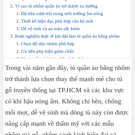
Vì sao tủ nhôm quần áo trở thành xu hướng
Độ bền vượt trội trong môi trường ẩm nóng
Thiết kế hiện đại, phù hợp căn hộ mới
Dễ vệ sinh và an toàn sức khỏe
Kinh nghiệm thực tế khi đặt làm tủ quần áo bằng nhôm
Chọn độ dày nhôm phù hợp
Ưu tiên phụ kiện giảm chấn
Chọn mẫu phù hợp diện tích phòng
Trong vài năm gần đây, tủ quần áo bằng nhôm
Các mẫu tủ quần áo nhôm được yêu thích hiện nay
Tủ nhôm giả gỗ
trở thành lựa chọn thay thế mạnh mẽ cho tủ
Tủ nhôm cánh kính
gỗ truyền thống tại TP.HCM và các khu vực
Tủ nhôm cửa lùa
Tủ nhôm âm tường
có khí hậu nóng ẩm. Không chỉ bền, chống
Báo giá tủ quần áo bằng nhôm mới nhất
mối mọt, dễ vệ sinh mà dòng tủ này còn được
Có nên làm tủ quần áo bằng nhôm không?
Địa chỉ làm tủ quần áo nhôm uy tín tại TP.HCM
nâng cấp mạnh về thẩm mỹ với các mẫu
nhôm giả gỗ, nhôm cánh kính hiện đại và