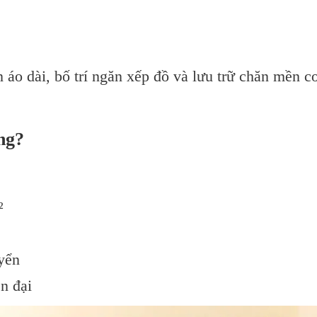
 áo dài, bố trí ngăn xếp đồ và lưu trữ chăn mền c
ng?
²
uyển
ện đại