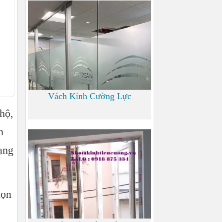
700
Vách Kính Cường Lực
hộ,
m
0
ạng
họn