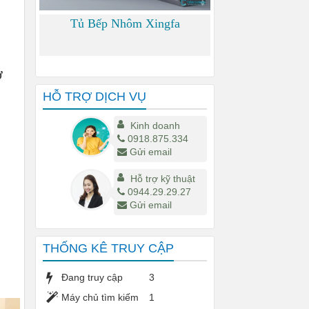
Tủ Bếp Nhôm Xingfa
ơ
0
HỖ TRỢ DỊCH VỤ
Kinh doanh
0918.875.334
Gửi email
Hỗ trợ kỹ thuật
0944.29.29.27
Gửi email
THỐNG KÊ TRUY CẬP
Đang truy cập
3
Máy chủ tìm kiếm
1