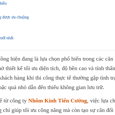
hiều
ng được ưa chuộng
mới nhất
ng hiện đang là lựa chọn phổ biến trong các căn 
n áo nhôm kính
 thiết kế tối ưu diện tích, độ bền cao và tính thẩ
khách hàng khi thi công thực tế thường gặp tình tr
oặc quá nhỏ dẫn đến thiếu không gian lưu trữ.
ồng mới nhất
ế từ công ty
Nhôm Kính Tiến Cường
, việc lựa c
 tín tại TP.HCM
 chỉ giúp tối ưu công năng mà còn tạo sự cân đối