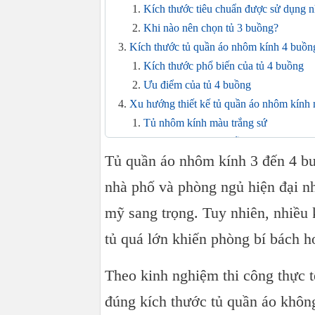
Kích thước tiêu chuẩn được sử dụng n
Khi nào nên chọn tủ 3 buồng?
Kích thước tủ quần áo nhôm kính 4 buồ
Kích thước phổ biến của tủ 4 buồng
Ưu điểm của tủ 4 buồng
Xu hướng thiết kế tủ quần áo nhôm kính 
Tủ nhôm kính màu trắng sứ
Tủ nhôm kính vân gỗ
Tủ quần áo nhôm kính 3 đến 4 buồ
Tủ cánh kính sọc hoặc kính mờ
Kinh nghiệm thực tế khi đặt đóng tủ quầ
nhà phố và phòng ngủ hiện đại nhờ
Nên đo thực tế trước khi thiết kế
mỹ sang trọng. Tuy nhiên, nhiều 
Chia khoang tủ hợp lý
tủ quá lớn khiến phòng bí bách h
Ưu tiên phụ kiện chất lượng
Báo giá tủ quần áo nhôm kính 3 đến 4 bu
Theo kinh nghiệm thi công thực t
Đơn vị thi công tủ quần áo nhôm kính uy
Kết luận
đúng kích thước tủ quần áo không