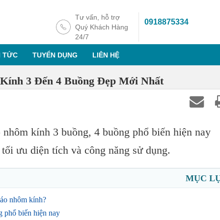
Tư vấn, hỗ trợ
0918875334
Quý Khách Hàng
24/7
N TỨC
TUYỂN DỤNG
LIÊN HỆ
Kính 3 Đến 4 Buồng Đẹp Mới Nhất
 nhôm kính 3 buồng, 4 buồng phổ biến hiện nay
tối ưu diện tích và công năng sử dụng.
MỤC L
 áo nhôm kính?
g phổ biến hiện nay