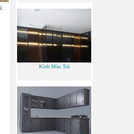
i.
0
Kính Màu Trà
0