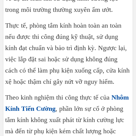
Bao lâu nên bảo trì phòng tắm kính một lần
trong môi trường thường xuyên ẩm ướt.
Nên chọn kính bao nhiêu mm cho phòng tắm kính
Cách vệ sinh phòng tắm kính luôn sáng đẹp
Thực tế, phòng tắm kính hoàn toàn an toàn
Kinh nghiệm chọn phòng tắm kính bền đẹp lâu dài
Địa chỉ thi công phòng tắm kính uy tín tại TP.HCM
nếu được thi công đúng kỹ thuật, sử dụng
Kết luận
kính đạt chuẩn và bảo trì định kỳ. Ngược lại,
việc lắp đặt sai hoặc sử dụng không đúng
cách có thể làm phụ kiện xuống cấp, cửa kính
xệ hoặc thậm chí gây nứt vỡ nguy hiểm.
Theo kinh nghiệm thi công thực tế của
Nhôm
Kính Tiến Cường
, phần lớn sự cố ở phòng
tắm kính không xuất phát từ kính cường lực
mà đến từ phụ kiện kém chất lượng hoặc