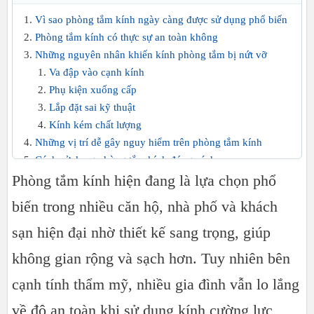
Vì sao phòng tắm kính ngày càng được sử dụng phổ biến
Phòng tắm kính có thực sự an toàn không
Những nguyên nhân khiến kính phòng tắm bị nứt vỡ
Va đập vào cạnh kính
Phụ kiện xuống cấp
Lắp đặt sai kỹ thuật
Kính kém chất lượng
Những vị trí dễ gây nguy hiểm trên phòng tắm kính
Cách sử dụng phòng tắm kính đúng cách
Phòng tắm kính hiện đang là lựa chọn phổ
Không đóng mở cửa quá mạnh
Không treo vật nặng lên cửa kính
biến trong nhiều căn hộ, nhà phố và khách
Lau khô phụ kiện thường xuyên
sạn hiện đại nhờ thiết kế sang trọng, giúp
Kiểm tra ron chắn nước
Những sai lầm nhiều gia đình thường gặp
không gian rộng và sạch hơn. Tuy nhiên bên
Dùng hóa chất tẩy mạnh
cạnh tính thẩm mỹ, nhiều gia đình vẫn lo lắng
Không bảo trì định kỳ
Tự ý thay phụ kiện không đồng bộ
về độ an toàn khi sử dụng kính cường lực