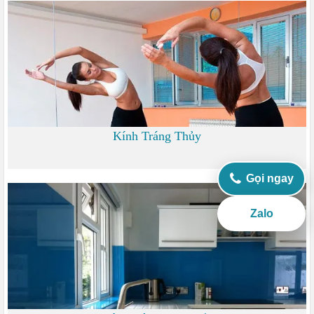
0
Kính Tráng Thủy
Gọi ngay
0
Zalo