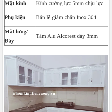
Mặt kính
Kính cường lực 5mm chịu lực
A
G
Phụ kiện
Bản lề giảm chấn Inox 304
t
Mặt lưng/
C
Tấm Alu Alcorest dày 3mm
Đáy
c