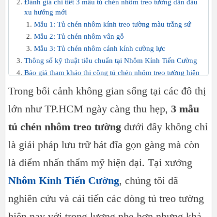
Đánh giá chi tiết 3 mẫu tủ chén nhôm treo tường dẫn đầu
xu hướng mới
Mẫu 1: Tủ chén nhôm kính treo tường màu trắng sứ
Mẫu 2: Tủ chén nhôm vân gỗ
Mẫu 3: Tủ chén nhôm cánh kính cường lực
Thông số kỹ thuật tiêu chuẩn tại Nhôm Kính Tiến Cường
Báo giá tham khảo thi công tủ chén nhôm treo tường hiện
nay
Trong bối cảnh không gian sống tại các đô thị
Kinh nghiệm lắp đặt tủ treo tường an toàn từ thợ lành nghề
lớn như TP.HCM ngày càng thu hẹp,
3 mẫu
Tại sao khách hàng tin chọn Nhôm Kính Tiến Cường?
tủ chén nhôm treo tường
dưới đây không chỉ
là giải pháp lưu trữ bát đĩa gọn gàng mà còn
là điểm nhấn thẩm mỹ hiện đại. Tại xưởng
Nhôm Kính Tiến Cường
, chúng tôi đã
nghiên cứu và cải tiến các dòng tủ treo tường
hiện nay với trọng lượng nhẹ hơn nhưng khả