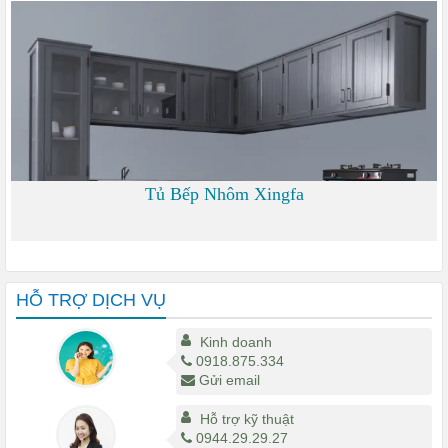
0
Tủ Bếp Nhôm Xingfa
0
HỖ TRỢ DỊCH VỤ
Kinh doanh
0918.875.334
Gửi email
Hỗ trợ kỹ thuật
0944.29.29.27