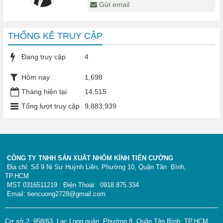
Gửi email
THỐNG KÊ TRUY CẬP
Đang truy cập
4
Hôm nay
1,698
Tháng hiện tại
14,515
Tổng lượt truy cập
9,883,939
CÔNG TY TNHH SẢN XUẤT NHÔM KÍNH TIẾN CƯỜNG
Địa chỉ: Số 9 Ni Sư Huỳnh Liên, Phường 10, Quận Tân Bình,
TP.HCM
MST 0316511219 : Điện Thoại: 0918.875.334
Email: tiencuong2728@gmail.com
Cơ sở 2: 958/63, Lạc Long quân, Phường 8, Quận Tân Bình, TP.HCM,