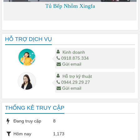
Tủ Bếp Nhôm Xingfa
0
HỖ TRỢ DỊCH VỤ
Kinh doanh
0918.875.334
Gửi email
Hỗ trợ kỹ thuật
0944.29.29.27
Gửi email
THỐNG KÊ TRUY CẬP
Đang truy cập
8
Hôm nay
1,173