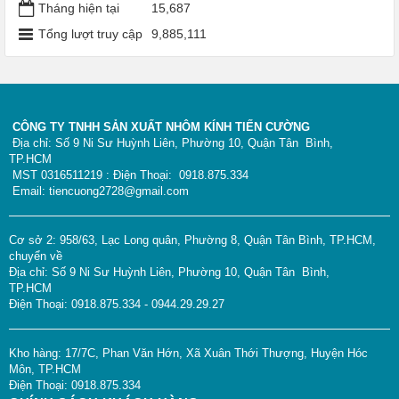
Tháng hiện tại
15,687
Tổng lượt truy cập
9,885,111
CÔNG TY TNHH SẢN XUẤT NHÔM KÍNH TIẾN CƯỜNG
Địa chỉ: Số 9 Ni Sư Huỳnh Liên, Phường 10, Quận Tân Bình,
TP.HCM
MST 0316511219 : Điện Thoại: 0918.875.334
Email: tiencuong2728@gmail.com
Cơ sở 2: 958/63, Lạc Long quân, Phường 8, Quận Tân Bình, TP.HCM,
chuyển về
Địa chỉ: Số 9 Ni Sư Huỳnh Liên, Phường 10, Quận Tân Bình,
TP.HCM
Điện Thoại: 0918.875.334 - 0944.29.29.27
Kho hàng: 17/7C, Phan Văn Hớn, Xã Xuân Thới Thượng, Huyện Hóc
Môn, TP.HCM
Điện Thoại: 0918.875.334