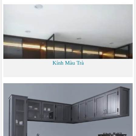
0
Kính Màu Trà
0