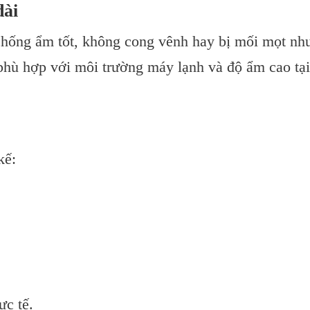
dài
hống ẩm tốt, không cong vênh hay bị mối mọt nh
phù hợp với môi trường máy lạnh và độ ẩm cao tại
kế:
ực tế.