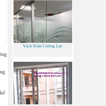
700
Vách Kính Cường Lực
óng
a
0
ăng
 kế