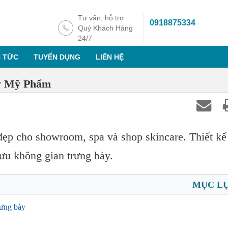
Tư vấn, hỗ trợ
0918875334
Quý Khách Hàng
24/7
N TỨC
TUYỂN DỤNG
LIÊN HỆ
y Mỹ Phẩm
ẹp cho showroom, spa và shop skincare. Thiết kế
i ưu không gian trưng bày.
MỤC L
rưng bày