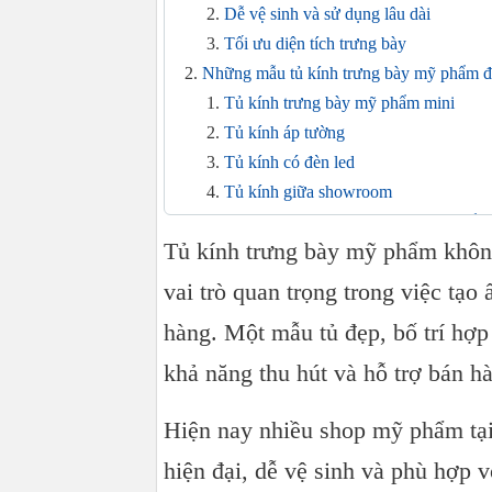
Dễ vệ sinh và sử dụng lâu dài
Tối ưu diện tích trưng bày
Những mẫu tủ kính trưng bày mỹ phẩm đư
Tủ kính trưng bày mỹ phẩm mini
Tủ kính áp tường
Tủ kính có đèn led
Tủ kính giữa showroom
Kinh nghiệm chọn tủ trưng bày mỹ phẩm
Tủ kính trưng bày mỹ phẩm khôn
Chọn kính cường lực chất lượng
Ưu tiên khung nhôm sơn tĩnh điện
vai trò quan trọng trong việc tạ
Bố trí ánh sáng hợp lý
hàng. Một mẫu tủ đẹp, bố trí hợp
Những lưu ý khi setup showroom mỹ ph
khả năng thu hút và hỗ trợ bán h
Báo giá tủ kính trưng bày mỹ phẩm hiện 
Xu hướng thiết kế tủ mỹ phẩm hiện nay
Hiện nay nhiều shop mỹ phẩm tại
Địa chỉ thi công tủ kính mỹ phẩm tại T
Lời kết
hiện đại, dễ vệ sinh và phù hợp