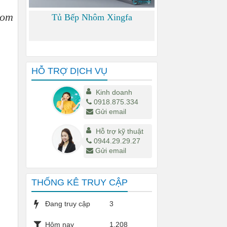
oom
Tủ Bếp Nhôm Xingfa
0
HỖ TRỢ DỊCH VỤ
Kinh doanh
0918.875.334
Gửi email
Hỗ trợ kỹ thuật
0944.29.29.27
Gửi email
THỐNG KÊ TRUY CẬP
Đang truy cập
3
Hôm nay
1,208