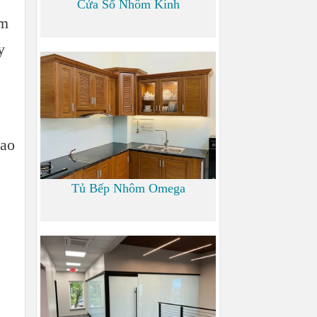
Cửa Sổ Nhôm Kính
am
y
1.200
cao
Tủ Bếp Nhôm Omega
6.000