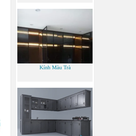
0
Kính Màu Trà
0