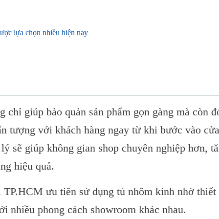
ợc lựa chọn nhiều hiện nay
 phù hợp
g chỉ giúp bảo quản sản phẩm gọn gàng mà còn đ
o ấn tượng với khách hàng ngay từ khi bước vào cử
 lý sẽ giúp không gian shop chuyên nghiệp hơn, t
ẩm
àng hiệu quả.
nay
 TP.HCM ưu tiên sử dụng tủ nhôm kính nhờ thiết
P.HCM
 với nhiều phong cách showroom khác nhau.