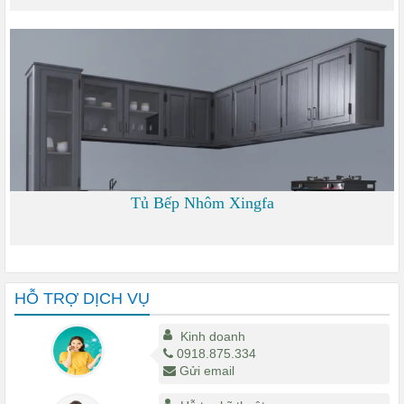
0
Tủ Bếp Nhôm Xingfa
0
HỖ TRỢ DỊCH VỤ
Kinh doanh
0918.875.334
Gửi email