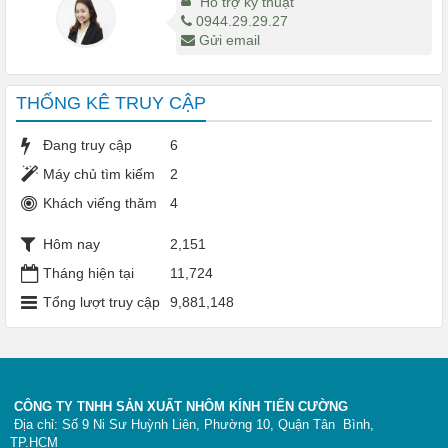
Hỗ trợ kỹ thuật
0944.29.29.27
Gửi email
THỐNG KÊ TRUY CẬP
Đang truy cập
6
Máy chủ tìm kiếm
2
Khách viếng thăm
4
Hôm nay
2,151
Tháng hiện tại
11,724
Tổng lượt truy cập
9,881,148
CÔNG TY TNHH SẢN XUẤT NHÔM KÍNH TIẾN CƯỜNG
Địa chỉ: Số 9 Ni Sư Huỳnh Liên, Phường 10, Quận Tân Bình,
TP.HCM