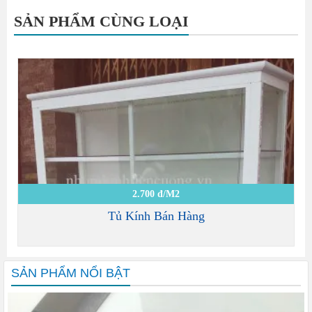
SẢN PHẨM CÙNG LOẠI
2.700 đ/M2
Tủ Kính Bán Hàng
SẢN PHẨM NỔI BẬT