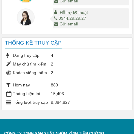
Gửi email
Hỗ trợ kỹ thuật
0944.29.29.27
Gửi email
THỐNG KÊ TRUY CẬP
Đang truy cập
4
Máy chủ tìm kiếm
2
Khách viếng thăm
2
Hôm nay
889
Tháng hiện tại
15,403
Tổng lượt truy cập
9,884,827
CÔNG TY TNHH SẢN XUẤT NHÔM KÍNH TIẾN CƯỜNG