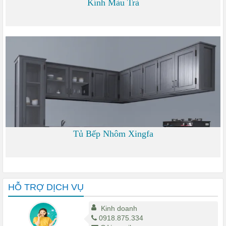
Kính Màu Trà
0 đ
Tủ Bếp Nhôm Xingfa
0 đ
HỖ TRỢ DỊCH VỤ
Kinh doanh
0918.875.334