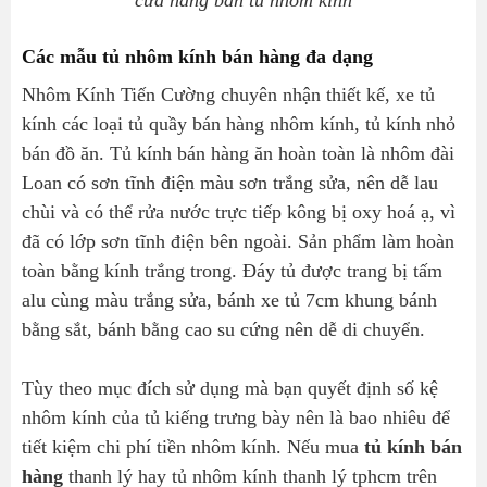
cửa hàng bán tủ nhôm kính
Các mẫu tủ nhôm kính bán hàng đa dạng
Nhôm Kính Tiến Cường chuyên nhận thiết kế, xe tủ
kính các loại tủ quầy bán hàng nhôm kính, tủ kính nhỏ
bán đồ ăn. Tủ kính bán hàng ăn hoàn toàn là nhôm đài
Loan có sơn tĩnh điện màu sơn trắng sửa, nên dễ lau
chùi và có thể rửa nước trực tiếp kông bị oxy hoá ạ, vì
đã có lớp sơn tĩnh điện bên ngoài. Sản phẩm làm hoàn
toàn bằng kính trắng trong. Đáy tủ được trang bị tấm
alu cùng màu trắng sửa, bánh xe tủ 7cm khung bánh
bằng sắt, bánh bằng cao su cứng nên dễ di chuyển.
Tùy theo mục đích sử dụng mà bạn quyết định số kệ
nhôm kính của tủ kiếng trưng bày nên là bao nhiêu để
tiết kiệm chi phí tiền nhôm kính. Nếu mua
tủ kính bán
hàng
thanh lý hay tủ nhôm kính thanh lý tphcm trên