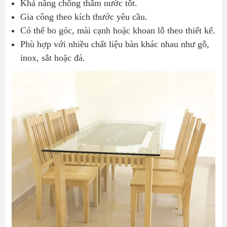
Khả năng chống thấm nước tốt.
2. Kính mặt bàn ăn cường lực có dễ vỡ không?
Gia công theo kích thước yêu cầu.
3. Có thể đặt kính theo kích thước riêng không?
Có thể bo góc, mài cạnh hoặc khoan lỗ theo thiết kế.
4. Mặt kính có bị trầy xước sau thời gian sử dụng
Phù hợp với nhiều chất liệu bàn khác nhau như gỗ,
không?
inox, sắt hoặc đá.
5. Bao lâu nên thay kính mặt bàn ăn?