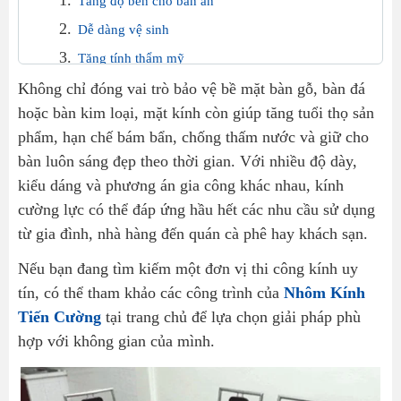
Tăng độ bền cho bàn ăn
Dễ dàng vệ sinh
Tăng tính thẩm mỹ
Không chỉ đóng vai trò bảo vệ bề mặt bàn gỗ, bàn đá
Đảm bảo an toàn khi sử dụng
hoặc bàn kim loại, mặt kính còn giúp tăng tuổi thọ sản
Những ưu điểm nổi bật của kính mặt bàn ăn cường lực
phẩm, hạn chế bám bẩn, chống thấm nước và giữ cho
Khả năng chịu lực vượt trội
bàn luôn sáng đẹp theo thời gian. Với nhiều độ dày,
Chịu nhiệt tốt
kiểu dáng và phương án gia công khác nhau, kính
Đa dạng mẫu mã
cường lực có thể đáp ứng hầu hết các nhu cầu sử dụng
Gia công theo yêu cầu
từ gia đình, nhà hàng đến quán cà phê hay khách sạn.
Kính mặt bàn ăn cường lực phù hợp với những không
Nếu bạn đang tìm kiếm một đơn vị thi công kính uy
gian nào?
tín, có thể tham khảo các công trình của
Nhôm Kính
Kinh nghiệm lựa chọn kính mặt bàn ăn cường lực phù
Tiến Cường
tại trang chủ để lựa chọn giải pháp phù
hợp
hợp với không gian của mình.
Chọn độ dày phù hợp
Lựa chọn kiểu cạnh kính