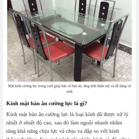
Chọn màu kính
Nhược điểm của kính mặt bàn ăn cường lực
Giá thành cao hơn kính thường
Khó thay đổi kích thước sau khi hoàn thiện
Cần vận chuyển cẩn thận
Ứng dụng thực tế của kính mặt bàn ăn cường lực
Nhà ở
Nhà hàng
Mặt kính cường lực trong suốt giúp bảo vệ bàn ăn, tăng tính thẩm mỹ và dễ dàng vệ
Quán cà phê
sinh
Khách sạn
Kính mặt bàn ăn cường lực là gì?
Báo giá kính mặt bàn ăn cường lực tham khảo
Kính mặt bàn ăn cường lực là loại kính đã được xử lý
Quy trình thi công kính mặt bàn ăn cường lực
nhiệt ở nhiệt độ cao, sau đó làm nguội nhanh nhằm
Bước 1: Khảo sát thực tế
tăng khả năng chịu lực và chịu va đập so với kính
Bước 2: Thiết kế bản vẽ