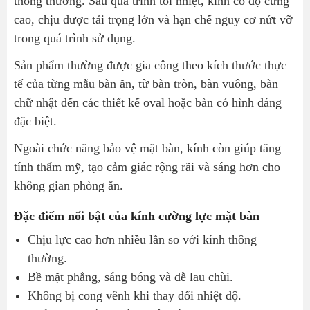
thông thường. Sau quá trình tôi nhiệt, kính có độ cứng
Bước 3: Gia công kính
cao, chịu được tải trọng lớn và hạn chế nguy cơ nứt vỡ
trong quá trình sử dụng.
Bước 4: Vận chuyển
Bước 5: Lắp đặt
Sản phẩm thường được gia công theo kích thước thực
Những lỗi thường gặp khi sử dụng kính mặt bàn ăn
tế của từng mẫu bàn ăn, từ bàn tròn, bàn vuông, bàn
cường lực
chữ nhật đến các thiết kế oval hoặc bàn có hình dáng
đặc biệt.
Chọn kính quá mỏng
Đo sai kích thước
Ngoài chức năng bảo vệ mặt bàn, kính còn giúp tăng
tính thẩm mỹ, tạo cảm giác rộng rãi và sáng hơn cho
Không bo góc
không gian phòng ăn.
Tự ý di chuyển kính
Cách bảo quản kính mặt bàn ăn cường lực luôn như mới
Đặc điểm nổi bật của kính cường lực mặt bàn
Kết luận
Chịu lực cao hơn nhiều lần so với kính thông
Câu hỏi thường gặp
thường.
Bề mặt phẳng, sáng bóng và dễ lau chùi.
1. Kính mặt bàn ăn cường lực nên chọn độ dày bao
Không bị cong vênh khi thay đổi nhiệt độ.
nhiêu?