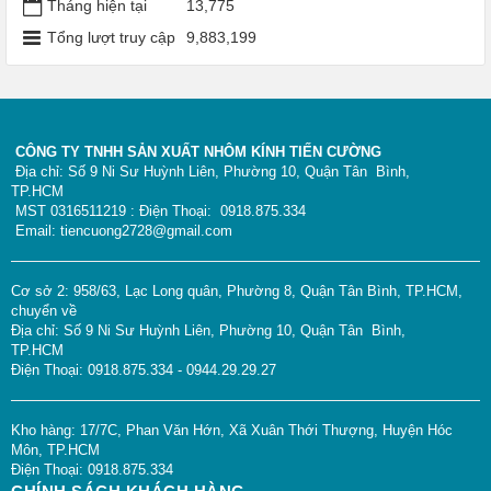
Tháng hiện tại
13,775
Tổng lượt truy cập
9,883,199
CÔNG TY TNHH SẢN XUẤT NHÔM KÍNH TIẾN CƯỜNG
Địa chỉ: Số 9 Ni Sư Huỳnh Liên, Phường 10, Quận Tân Bình,
TP.HCM
MST 0316511219 : Điện Thoại: 0918.875.334
Email: tiencuong2728@gmail.com
Cơ sở 2: 958/63, Lạc Long quân, Phường 8, Quận Tân Bình, TP.HCM,
chuyển về
Địa chỉ: Số 9 Ni Sư Huỳnh Liên, Phường 10, Quận Tân Bình,
TP.HCM
Điện Thoại: 0918.875.334 - 0944.29.29.27
Kho hàng: 17/7C, Phan Văn Hớn, Xã Xuân Thới Thượng, Huyện Hóc
Môn, TP.HCM
Điện Thoại: 0918.875.334