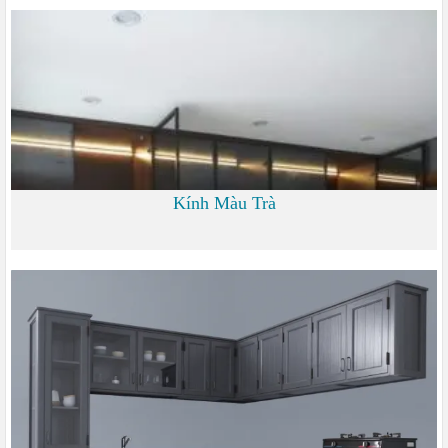
0 đ
Kính Màu Trà
0 đ