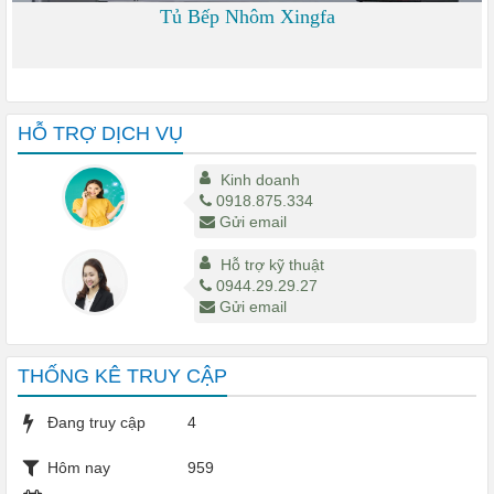
Tủ Bếp Nhôm Xingfa
0 đ
HỖ TRỢ DỊCH VỤ
Kinh doanh
0918.875.334
Gửi email
Hỗ trợ kỹ thuật
0944.29.29.27
Gửi email
THỐNG KÊ TRUY CẬP
Đang truy cập
4
Hôm nay
959