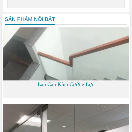
SẢN PHẨM NỔI BẬT
Lan Can Kính Cường Lực
700 đ