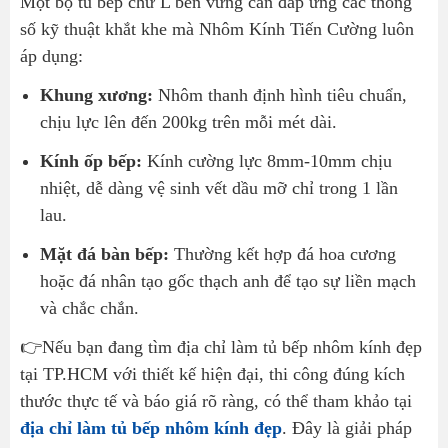
Một bộ tủ bếp chữ L bền vững cần đáp ứng các thông
số kỹ thuật khắt khe mà Nhôm Kính Tiến Cường luôn
áp dụng:
Khung xương:
Nhôm thanh định hình tiêu chuẩn,
chịu lực lên đến 200kg trên mỗi mét dài.
Kính ốp bếp:
Kính cường lực 8mm-10mm chịu
nhiệt, dễ dàng vệ sinh vết dầu mỡ chỉ trong 1 lần
lau.
Mặt đá bàn bếp:
Thường kết hợp đá hoa cương
hoặc đá nhân tạo gốc thạch anh để tạo sự liền mạch
và chắc chắn.
👉Nếu bạn đang tìm địa chỉ làm tủ bếp nhôm kính đẹp
tại TP.HCM với thiết kế hiện đại, thi công đúng kích
thước thực tế và báo giá rõ ràng, có thể tham khảo tại
địa chỉ làm tủ bếp nhôm kính đẹp
. Đây là giải pháp