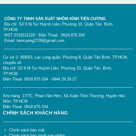
CÔNG TY TNHH SẢN XUẤT NHÔM KÍNH TIẾN CƯỜNG
Địa chỉ: Số 9 Ni Sư Huỳnh Liên, Phường 10, Quận Tân Bình,
TP.HCM
MST 0316511219 : Điện Thoại: 0918.875.334
Email: tiencuong2728@gmail.com
Cơ sở 2: 958/63, Lạc Long quân, Phường 8, Quận Tân Bình, TP.HCM,
chuyển về
Địa chỉ: Số 9 Ni Sư Huỳnh Liên, Phường 10, Quận Tân Bình,
TP.HCM
Điện Thoại: 0918.875.334 - 0944.29.29.27
Kho hàng: 17/7C, Phan Văn Hớn, Xã Xuân Thới Thượng, Huyện Hóc
Môn, TP.HCM
Điện Thoại: 0918.875.334
CHÍNH SÁCH KHÁCH HÀNG
Chính sách bảo mật
Chính sách bảo hành sản phẩm