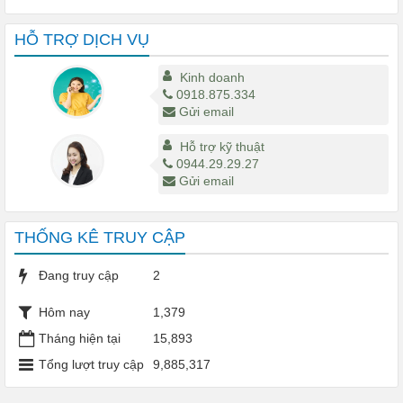
0 đ
HỖ TRỢ DỊCH VỤ
Kinh doanh
0918.875.334
Gửi email
Hỗ trợ kỹ thuật
0944.29.29.27
Gửi email
THỐNG KÊ TRUY CẬP
Đang truy cập
2
Hôm nay
1,379
Tháng hiện tại
15,893
Tổng lượt truy cập
9,885,317