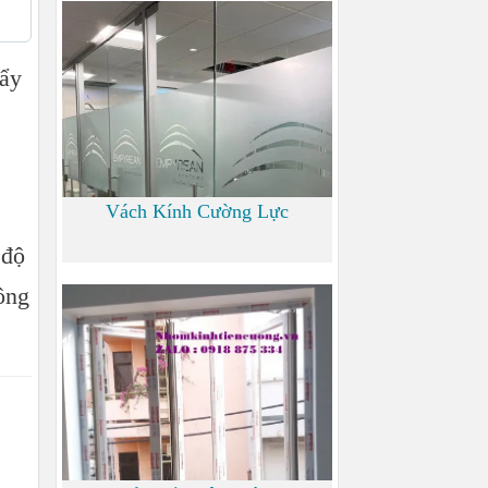
700
bẩy
?
Vách Kính Cường Lực
 độ
ông
0