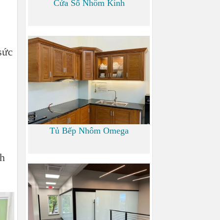
Cửa Sổ Nhôm Kính
1.200
sức
Tủ Bếp Nhôm Omega
nh
6.000