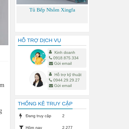
Tủ Bếp Nhôm Xingfa
0
HỖ TRỢ DỊCH VỤ
Kinh doanh
0918.875.334
Gửi email
Hỗ trợ kỹ thuật
0944.29.29.27
ôm
Gửi email
THỐNG KÊ TRUY CẬP
g
Đang truy cập
2
Hôm nay
2,277