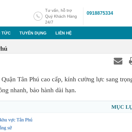
Tư vấn, hỗ trợ
0918875334
Quý Khách Hàng
24/7
N TỨC
TUYỂN DỤNG
LIÊN HỆ
Phú
Quận Tân Phú cao cấp, kính cường lực sang trọn
ông nhanh, bảo hành dài hạn.
MỤC L
i khu vực Tân Phú
ắng sứ