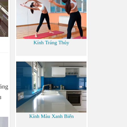
Kính Tráng Thủy
0
sáng
ụ
Kính Màu Xanh Biển