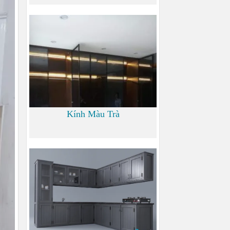
0
Kính Màu Trà
0