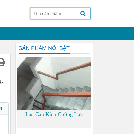
SẢN PHẨM NỔI BẬT
g,
ỤC
Lan Can Kính Cường Lực