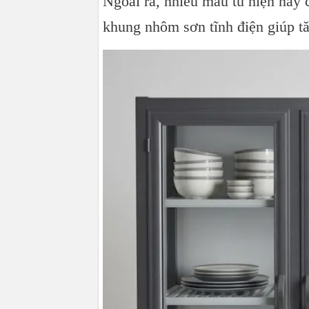
Ngoài ra, nhiều mẫu tủ hiện nay 
khung nhôm sơn tĩnh điện giúp t