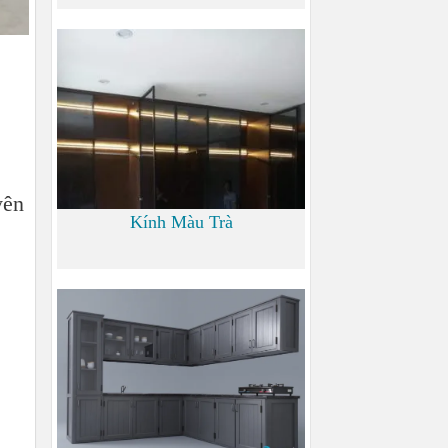
0
yên
Kính Màu Trà
0