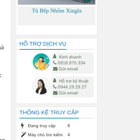
Tủ Bếp Nhôm Xingfa
0
HỖ TRỢ DỊCH VỤ
hà
Kinh doanh
0918.875.334
Gửi email
:
Hỗ trợ kỹ thuật
0944.29.29.27
Gửi email
THỐNG KÊ TRUY CẬP
Đang truy cập
8
Máy chủ tìm kiếm
4
ng