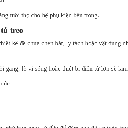
ài
ng tuổi thọ cho hệ phụ kiện bên trong.
tủ treo
hiết kế để chứa chén bát, ly tách hoặc vật dụng n
 gang, lò vi sóng hoặc thiết bị điện tử lớn sẽ làm
 mức
rọng phù hợp ngay từ đầu để đảm bảo độ an toàn tro