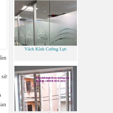
700
Vách Kính Cường Lực
 ẩm
0
 sử
ó
ian