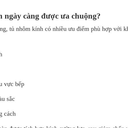
nh ngày càng được ưa chuộng?
ờng, tủ nhôm kính có nhiều ưu điểm phù hợp với k
h
u vực bếp
àu sắc
g cách