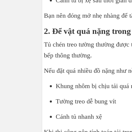
Cánh tủ bị xệ sau thời gian d
Bạn nên đóng mở nhẹ nhàng để tă
2. Để vật quá nặng trong 
Tủ chén treo tường thường được t
bếp thông thường.
Nếu đặt quá nhiều đồ nặng như nồi
Khung nhôm bị chịu tải quá
Tường treo dễ bung vít
Cánh tủ nhanh xệ
Khi thi công nên tính toán tải t