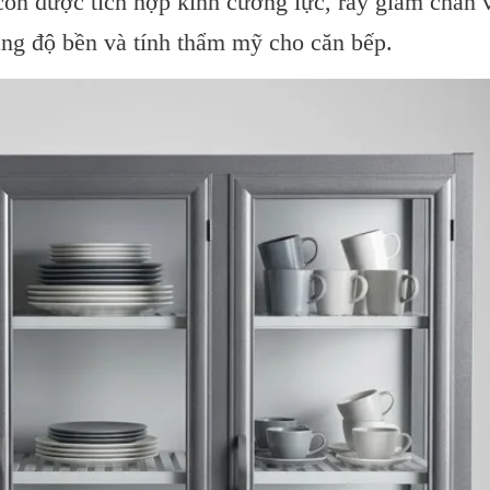
còn được tích hợp kính cường lực, ray giảm chấn 
ăng độ bền và tính thẩm mỹ cho căn bếp.