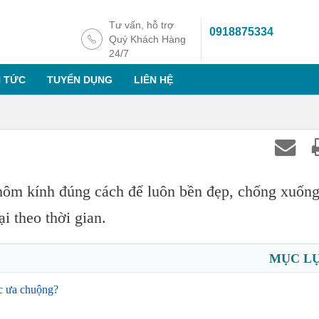
Tư vấn, hỗ trợ
0918875334
Quý Khách Hàng
24/7
N TỨC
TUYỂN DỤNG
LIÊN HỆ
hôm kính đúng cách để luôn bền đẹp, chống xuốn
i theo thời gian.
MỤC L
c ưa chuộng?