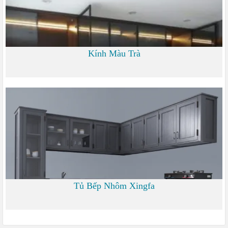
Kính Màu Trà
0
Tủ Bếp Nhôm Xingfa
0