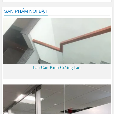
SẢN PHẨM NỔI BẬT
Lan Can Kính Cường Lực
700