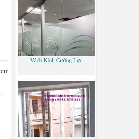
700
Vách Kính Cường Lực
 cư
0
h