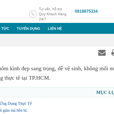
Tư vấn, hỗ trợ
0918875334
Quý Khách Hàng
24/7
N TỨC
TUYỂN DỤNG
LIÊN HỆ
ôm kính đẹp sang trọng, dễ vệ sinh, không mối m
ng thực tế tại TP.HCM.
MỤC L
 Ứng Dụng Thực Tế
i giản mà bền bỉ.