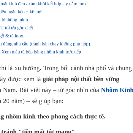
mặt kính đen / xám khói kết hợp tay nắm inox.
hiều ngăn kéo + kệ mở.
t bị thông minh.
U tối ưu góc chết.
gỗ & tủ inox.
h đúng nhu cầu (tránh bán chạy không phù hợp).
Xem mẫu tủ bếp bằng nhôm kính trực tiếp
hỉ là xu hướng. Trong bối cảnh nhà phố và chung
đây được xem là
giải pháp nội thất bền vững
 Nam. Bài viết này – từ góc nhìn của
Nhôm Kín
 20 năm) – sẽ giúp bạn:
g nhôm kính theo phong cách thực tế.
 tránh "tiền mất tật mang".