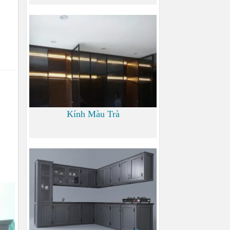
0
Kính Màu Trà
0