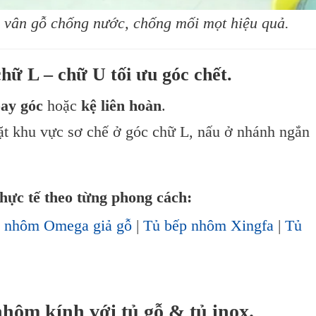
h vân gỗ chống nước, chống mối mọt hiệu quả.
hữ L – chữ U tối ưu góc chết.
ay góc
hoặc
kệ liên hoàn
.
t khu vực sơ chế ở góc chữ L, nấu ở nhánh ngắn
hực tế theo từng phong cách:
p nhôm Omega giả gỗ
|
Tủ bếp nhôm Xingfa
|
Tủ
hôm kính với tủ gỗ & tủ inox.