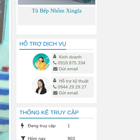
Tủ Bếp Nhôm Xingfa
0
HỖ TRỢ DỊCH VỤ
Kinh doanh
0918.875.334
Gửi email
Hỗ trợ kỹ thuật
0944.29.29.27
Gửi email
THỐNG KÊ TRUY CẬP
Đang truy cập
1
Hôm nay
903