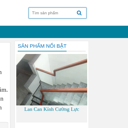
SẢN PHẨM NỔI BẬT
n
ăm.
ận
h
Lan Can Kính Cường Lực