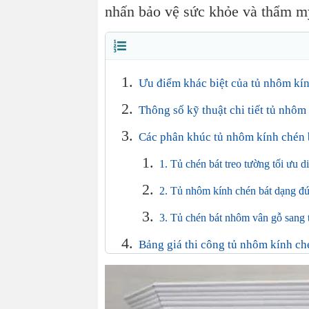
nhấn bảo vệ sức khỏe và thẩm m
Ưu điểm khác biệt của tủ nhôm kín
Thông số kỹ thuật chi tiết tủ nhôm
Các phân khúc tủ nhôm kính chén 
1. Tủ chén bát treo tường tối ưu di
2. Tủ nhôm kính chén bát dạng đ
3. Tủ chén bát nhôm vân gỗ sang 
Bảng giá thi công tủ nhôm kính 
Quy trình thi công 5 sao tại Nhôm
Câu hỏi thường gặp khi sử dụng tủ