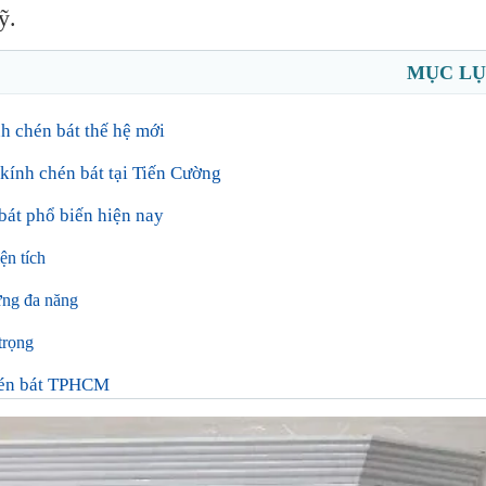
ỹ.
MỤC L
h chén bát thế hệ mới
 kính chén bát tại Tiến Cường
bát phổ biến hiện nay
ện tích
ứng đa năng
trọng
chén bát TPHCM
 Kính Tiến Cường
 nhôm kính chén bát