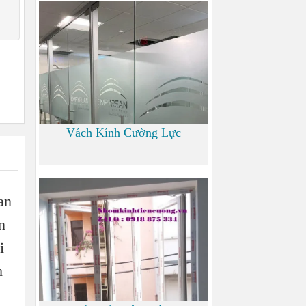
700 đ
Vách Kính Cường Lực
0 đ
an
n
i
h