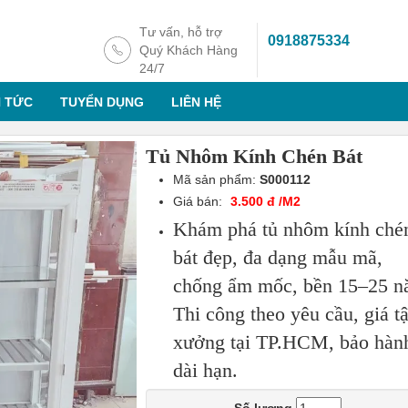
Tư vấn, hỗ trợ
0918875334
Quý Khách Hàng
24/7
N TỨC
TUYỂN DỤNG
LIÊN HỆ
Tủ Nhôm Kính Chén Bát
Mã sản phẩm:
S000112
Giá bán:
3.500 đ /M2
Khám phá tủ nhôm kính ché
bát đẹp, đa dạng mẫu mã,
chống ẩm mốc, bền 15–25 n
Thi công theo yêu cầu, giá t
xưởng tại TP.HCM, bảo hàn
dài hạn.