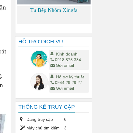
hặn
Tủ Bếp Nhôm Xingfa
0 đ
HỖ TRỢ DỊCH VỤ
bát
Kinh doanh
0918.875.334
Gửi email
g
Hỗ trợ kỹ thuật
0944.29.29.27
ến
Gửi email
THỐNG KÊ TRUY CẬP
Đang truy cập
6
Máy chủ tìm kiếm
3