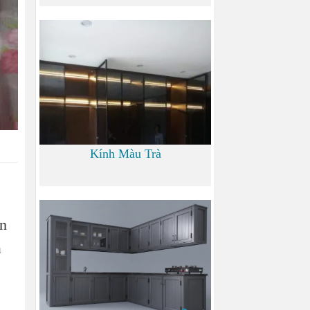
0 đ
Kính Màu Trà
0 đ
ọn
a