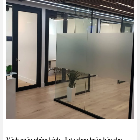
Đa dạng lựa chọn về màu sắc và kích thước
Tại sao nên chọn chúng tôi?
Chất lượng đảm bảo
Dịch vụ tư vấn và thiết kế chuyên nghiệp
Giá cả cạnh tranh
Vách ngăn nhôm kính - Lựa chọn hoàn hảo cho