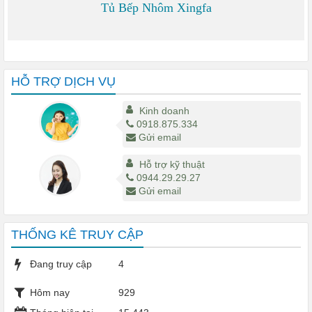
Tủ Bếp Nhôm Xingfa
0 đ
HỖ TRỢ DỊCH VỤ
Kinh doanh
0918.875.334
Gửi email
Hỗ trợ kỹ thuật
0944.29.29.27
Gửi email
THỐNG KÊ TRUY CẬP
Đang truy cập
4
Hôm nay
929