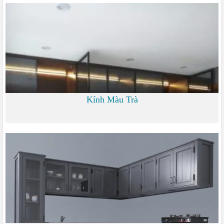
0 đ
Kính Màu Trà
0 đ