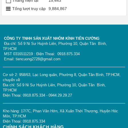
Tháng hiện tại
15,443
Tổng lượt truy cập
9,884,867
CÔNG TY TNHH SẢN XUẤT NHÔM KÍNH TIẾN CƯỜNG
Địa chỉ: Số 9 Ni Sư Huỳnh Liên, Phường 10, Quận Tân Bình,
TP.HCM
MST 0316511219 : Điện Thoại: 0918.875.334
Email: tiencuong2728@gmail.com
Cơ sở 2: 958/63, Lạc Long quân, Phường 8, Quận Tân Bình, TP.HCM,
chuyển về
Địa chỉ: Số 9 Ni Sư Huỳnh Liên, Phường 10, Quận Tân Bình,
TP.HCM
Điện Thoại: 0918.875.334 - 0944.29.29.27
Kho hàng: 17/7C, Phan Văn Hớn, Xã Xuân Thới Thượng, Huyện Hóc
Môn, TP.HCM
Điện Thoại: 0918.875.334
CHÍNH SÁCH KHÁCH HÀNG