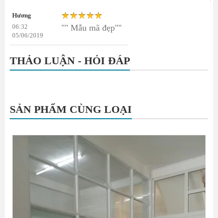
Hương
06:32
"" Mẫu mã đẹp""
05/06/2019
THẢO LUẬN - HỎI ĐÁP
SẢN PHẨM CÙNG LOẠI