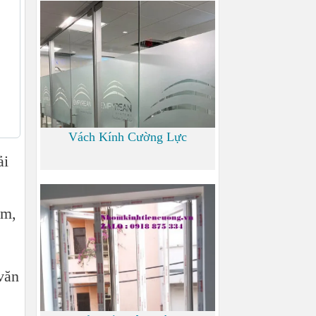
700
Vách Kính Cường Lực
ải
0
ểm,
 văn