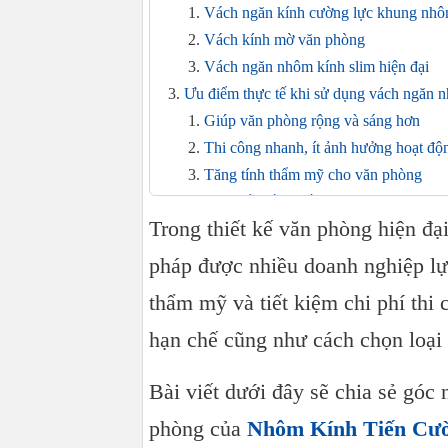
Vách ngăn kính cường lực khung nh
Vách kính mờ văn phòng
Vách ngăn nhôm kính slim hiện đại
Ưu điểm thực tế khi sử dụng vách ngăn 
Giúp văn phòng rộng và sáng hơn
Thi công nhanh, ít ảnh hưởng hoạt độ
Tăng tính thẩm mỹ cho văn phòng
Nhược điểm cần biết trước khi thi công
Trong thiết kế văn phòng hiện đạ
Khả năng cách âm không tuyệt đối
Chi phí cao hơn vật liệu giá rẻ
pháp được nhiều doanh nghiệp lựa
Có nên làm vách ngăn nhôm kính cho vă
thẩm mỹ và tiết kiệm chi phí thi 
Kinh nghiệm chọn đơn vị thi công vách 
hạn chế cũng như cách chọn loại
Câu hỏi thường gặp
Vách ngăn nhôm kính có bền không?
Bài viết dưới đây sẽ chia sẻ góc 
Vách kính văn phòng có cách âm tốt 
Nên dùng kính mờ hay kính trong?
phòng của
Nhôm Kính Tiến Cư
Kết luận