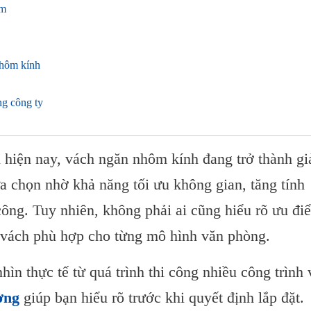
ôm
nhôm kính
ng công ty
i hiện nay, vách ngăn nhôm kính đang trở thành gi
 chọn nhờ khả năng tối ưu không gian, tăng tính
n phòng?
công. Tuy nhiên, không phải ai cũng hiểu rõ ưu đi
ngăn nhôm kính
 vách phù hợp cho từng mô hình văn phòng.
nhìn thực tế từ quá trình thi công nhiều công trình
không?
ờng
giúp bạn hiểu rõ trước khi quyết định lắp đặt.