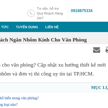
Tư vấn, hỗ trợ
0918875334
Quý Khách Hàng
24/7
N TỨC
TUYỂN DỤNG
LIÊN HỆ
ách Ngăn Nhôm Kính Cho Văn Phòng
 cho văn phòng? Cập nhật xu hướng thiết kế mới
nhôm và đơn vị thi công uy tín tại TP.HCM.
MỤC L
hổ biến trong văn phòng?
g loại nào?