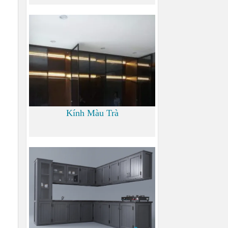
0
Kính Màu Trà
0