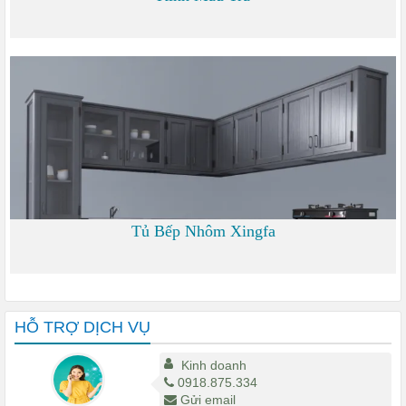
0
Tủ Bếp Nhôm Xingfa
0
HỖ TRỢ DỊCH VỤ
Kinh doanh
0918.875.334
Gửi email