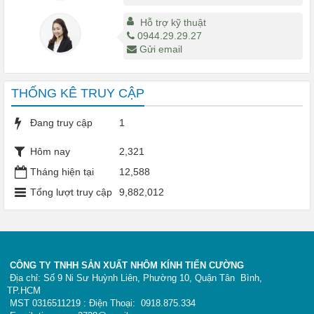
Hỗ trợ kỹ thuật
0944.29.29.27
Gửi email
THỐNG KÊ TRUY CẬP
Đang truy cập
1
Hôm nay
2,321
Tháng hiện tại
12,588
Tổng lượt truy cập
9,882,012
CÔNG TY TNHH SẢN XUẤT NHÔM KÍNH TIẾN CƯỜNG
Địa chỉ: Số 9 Ni Sư Huỳnh Liên, Phường 10, Quận Tân Bình,
TP.HCM
MST 0316511219 : Điện Thoại: 0918.875.334